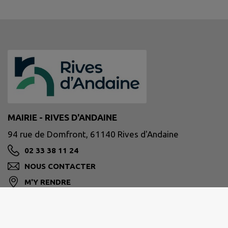
MAIRIE - RIVES D'ANDAINE
94 rue de Domfront, 61140 Rives d'Andaine
02 33 38 11 24
NOUS CONTACTER
M'Y RENDRE
www.rivesdandaine.fr