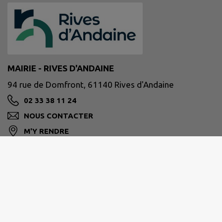
MAIRIE - RIVES D'ANDAINE
94 rue de Domfront, 61140 Rives d'Andaine
02 33 38 11 24
NOUS CONTACTER
M'Y RENDRE
www.rivesdandaine.fr