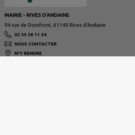
MAIRIE - RIVES D'ANDAINE
94 rue de Domfront, 61140 Rives d'Andaine
02 33 38 11 24
NOUS CONTACTER
M'Y RENDRE
www.rivesdandaine.fr