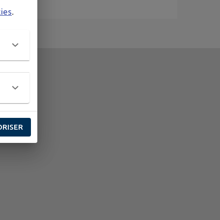
kies
.
ORISER