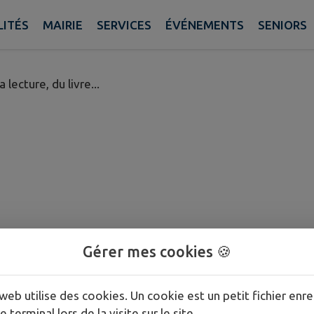
 lire
ITÉS
MAIRIE
SERVICES
ÉVÉNEMENTS
SENIORS
lecture, du livre...
Gérer mes cookies 🍪
web utilise des cookies. Un cookie est un petit fichier enre
e terminal lors de la visite sur le site.