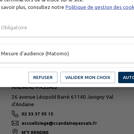
410 Rives d'Andaine
 savoir plus, consultez notre
Politique de gestion des coo
Obligatoire
Mesure d'audience (Matomo)
REFUSER
VALIDER MON CHOIX
AUT
ANDAINE-PASSAIS
26 avenue Léopold Barré 61140 Juvigny Val
d'Andaine
02 33 37 95 15
accueilsiege@ccandainepassais.fr
M'Y RENDRE