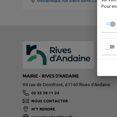
Médiathèque, rue Alexis barré, Couterne, 61
Pour en
MAIRIE - RIVES D'ANDAINE
94 rue de Domfront, 61140 Rives d'Andaine
02 33 38 11 24
NOUS CONTACTER
M'Y RENDRE