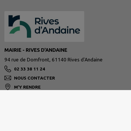
MAIRIE - RIVES D'ANDAINE
94 rue de Domfront, 61140 Rives d'Andaine
02 33 38 11 24
NOUS CONTACTER
M'Y RENDRE
www.rivesdandaine.fr