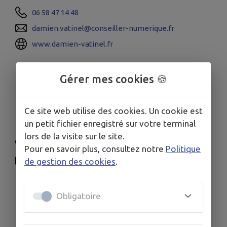
06 58 47 14 48
damien.vatinel@conseiller-numerique.fr
www.damien-vatinel.fr
Crèche - La Boîte à
Gérer mes cookies 🍪
malices
Ce site web utilise des cookies. Un cookie est
un petit fichier enregistré sur votre terminal
Du lundi au vendredi de 7h40 à 18h15.
lors de la visite sur le site.
02 33 30 89 61
Pour en savoir plus, consultez notre
Politique
laboitemalices@orange.fr
de gestion des cookies
.
61140 Avenue du Mal de Tessé, Bagnoles de l'Orne
Normandie, Normandie
Obligatoire
Centre enfance