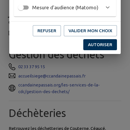
Mesure d'audience (Matomo)
jeunesse
06 33 41 78 72
REFUSER
VALIDER MON CHOIX
acmbagnoles@ccandainepassais.fr
AUTORISER
Gestion des déchets
02 33 37 95 15
accueilsiege@ccandainepassais.fr
ccandainepassais.org/les-services-de-la-
cdc/gestion-des-dechets/
Déchèteries
Retrouvez les déchetteries de Couterne, Céaucé,