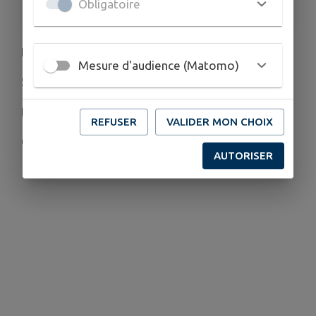
Obligatoire
Familles Rurales
Bal dansant 🕺
Mesure d'audience (Matomo)
Stands de partenaires locaux du bien-vieillir
Buvette et restauration sur place 🍱🍹
REFUSER
VALIDER MON CHOIX
Ouvert à tous
AUTORISER