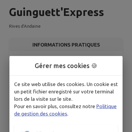
Guinguett'Express
Rives d'Andaine
INFORMATIONS PRATIQUES
LIEU
Gérer mes cookies 🍪
Bar associatif "Bar & Vous", 54 rue du Presbytère,
Couterne, 61410 Rives d'Andaine
DATE
Ce site web utilise des cookies. Un cookie est
Le jeu. 4 juin
un petit fichier enregistré sur votre terminal
HORAIRES
lors de la visite sur le site.
De 10h à 17h
Pour en savoir plus, consultez notre
Politique
TARIFS
de gestion des cookies
.
Gratuit
ORGANISÉ PAR